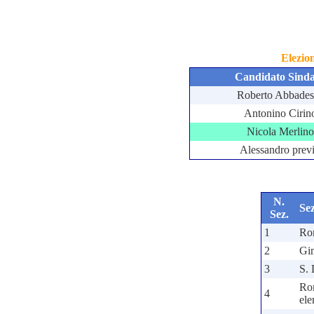
Elezio
Candidato Sind
Roberto Abbades
Antonino Cirin
Nicola Merlino
Alessandro previ
N.
Se
Sez.
1
Rom
2
Gi
3
S.
Ro
4
ele