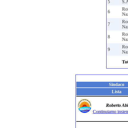
5
S.
Ro
6
Na
Ro
7
Na
Ro
8
Na
Ro
9
Na
Tot
Sindaco
Lista
Roberto Ab
Continuiamo insiem