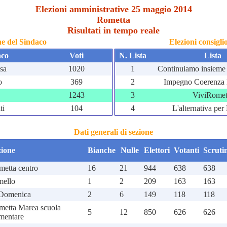
Elezioni amministrative 25 maggio 2014
Rometta
Risultati in tempo reale
ne del Sindaco
Elezioni consigl
aco
Voti
N. Lista
Lista
sa
1020
1
Continuiamo insieme 
o
369
2
Impegno Coerenza
1243
3
ViviRomet
ti
104
4
L'alternativa pe
Dati generali di sezione
zione
Bianche
Nulle
Elettori
Votanti
Scrutin
etta centro
16
21
944
638
638
mello
1
2
209
163
163
 Domenica
2
6
149
118
118
metta Marea scuola
5
12
850
626
626
mentare