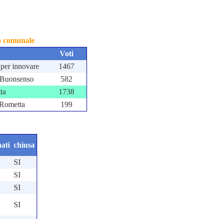
io comunale
Voti
per innovare
1467
 Buonsenso
582
ta
1738
r Rometta
199
ati
chiusa
SI
SI
SI
SI