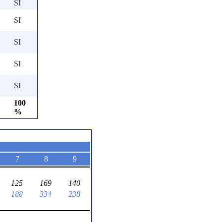
SI
SI
SI
SI
SI
100
%
7
8
9
125
169
140
188
334
238