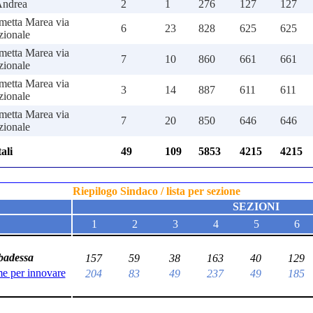
Andrea
2
1
276
127
127
metta Marea via
6
23
828
625
625
zionale
metta Marea via
7
10
860
661
661
zionale
metta Marea via
3
14
887
611
611
zionale
metta Marea via
7
20
850
646
646
zionale
ali
49
109
5853
4215
4215
Riepilogo Sindaco / lista per sezione
SEZIONI
1
2
3
4
5
6
badessa
157
59
38
163
40
129
e per innovare
204
83
49
237
49
185